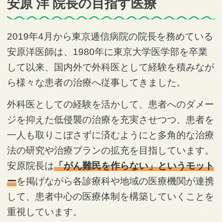
安原 洋 院長の目指す医療
2019年4月から東京逓信病院の院長を務めている
安原洋医師は、1980年に東京大学医学部を卒業
して以来、国内外で外科医として経験を積みなが
ら様々な患者の治療へ従事してきました。
外科医としての経験を活かして、患者へのダメー
ジを抑えた低侵襲の治療を充実させつつ、患者を
一人も取りこぼさずに済むようにと多角的な治療
法の研究や治療プランの拡充を目指しています。
安原院長は
「がん難民を作らない」というモット
ー
を掲げながら各診療科や地域の医療機関が連携
して、患者中心の医療体制を構築していくことを
重視しています。