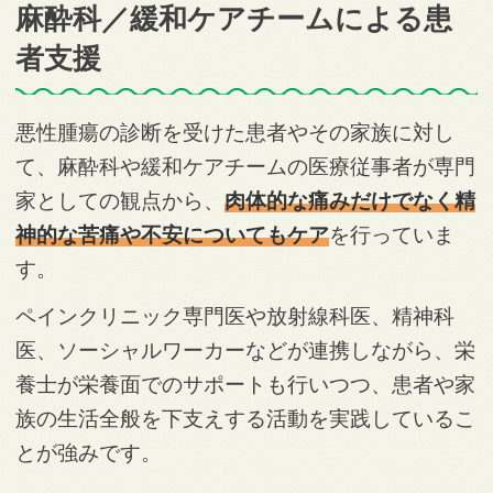
麻酔科／緩和ケアチームによる患
者支援
悪性腫瘍の診断を受けた患者やその家族に対し
て、麻酔科や緩和ケアチームの医療従事者が専門
家としての観点から、
肉体的な痛みだけでなく精
神的な苦痛や不安についてもケア
を行っていま
す。
ペインクリニック専門医や放射線科医、精神科
医、ソーシャルワーカーなどが連携しながら、栄
養士が栄養面でのサポートも行いつつ、患者や家
族の生活全般を下支えする活動を実践しているこ
とが強みです。