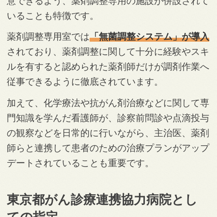
意できるよう、薬剤調整専用の施設が併設されて
いることも特徴です。
薬剤調整専用室では
「無菌調整システム」が導入
されており、薬剤調整に関して十分に経験やスキ
ルを有すると認められた薬剤師だけが調剤作業へ
従事できるように徹底されています。
加えて、化学療法や抗がん剤治療などに関して専
門知識を学んだ看護師が、診察前問診や点滴投与
の観察などを日常的に行いながら、主治医、薬剤
師らと連携して患者のための治療プランがアップ
デートされていることも重要です。
東京都がん診療連携協力病院とし
ての指定