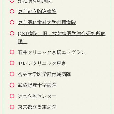
がん研有明病院
東京都立駒込病院
東京医科歯科大学付属病院
QST病院（旧：放射線医学総合研究所病
院）
石井クリニック京橋エドグラン
セレンクリニック東京
杏林大学医学部付属病院
武蔵野赤十字病院
災害医療センター
東京都立墨東病院