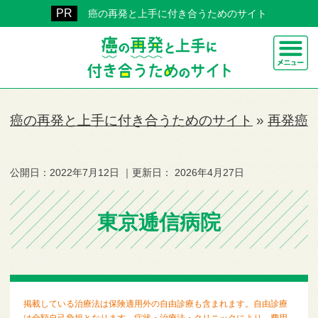
癌の再発と上手に付き合うためのサイト
癌の再発と上手に付き合うためのサイト
»
再発癌
公開日：
2022年7月12日
｜更新日：
2026年4月27日
東京逓信病院
掲載している治療法は保険適用外の自由診療も含まれます。自由診療
は全額自己負担となります。症状・治療法・クリニックにより、費用